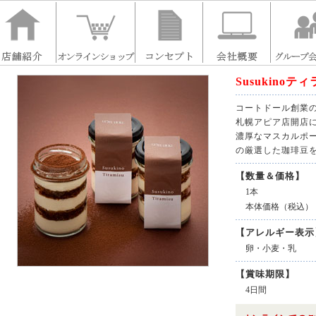
Susukinoテ
コートドール創業の地「
札幌アピア店開店
濃厚なマスカルポ
の厳選した珈琲豆
【数量＆価格】
1本
本体価格（税込）
【アレルギー表示
卵・小麦・乳
【賞味期限】
4日間