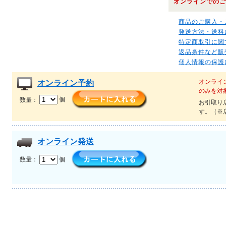
オンラインでのご
商品のご購入・
発送方法・送料
特定商取引に関
返品条件など販
個人情報の保護
オンライ
オンライン予約
のみを対
数量：
個
お引取り
す。（※
オンライン発送
数量：
個