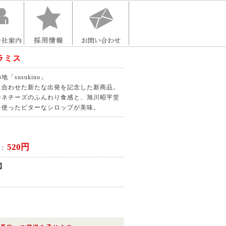
ィラミス
susukino」
に合わせた新たな出発を記念した新商品。
ーネチーズのふんわり食感と、旭川昭平堂
を使ったビターなシロップが美味。
520円
 ：
】